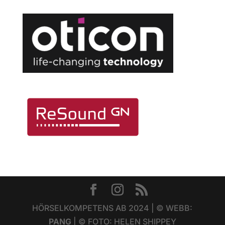
HÖRSELKOMPETENS AB 2024 | © WEBB:
PANG
| © FOTO: HELEN SHIPPEY