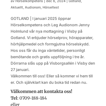
av
Hörselkompetens
|
dec 6, 2024
|
Gotland
,
Aktuellt
,
Audionom
,
Hörseltest
GOTLAND | I januari 2025 öppnar
Hörselkompetens och Leg Audionom Jenny
Holmlund vår nya mottagning i Visby på
Gotland. Vi erbjuder hörselprov, hörapparater,
hörhjälpmedel och formgjutna hörselskydd.
Hos oss får du inga väntetider, personligt
bemötande och gratis uppföljning i tre år.
Dörrarna slås upp på Visborgsallén i Visby den
27 januari.
Välkommen till oss! Eller så kommer vi hem till
er. Och självklart kan du boka tid redan nu.
Välkommen att kontakta oss!
Tel
: 0709-188-184
eller