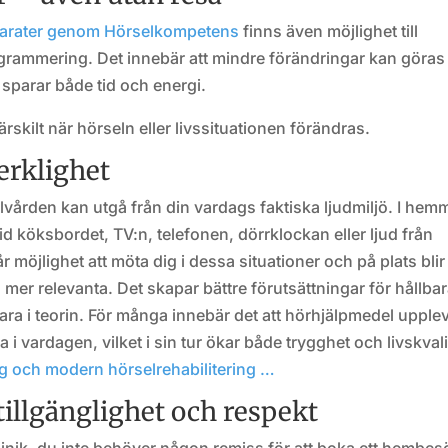
arater genom Hörselkompetens
finns även möjlighet till
grammering. Det innebär att mindre förändringar kan göras
sparar både tid och energi.
rskilt när hörseln eller livssituationen förändras.
erklighet
vården kan utgå från din vardags faktiska ljudmiljö. I hem
id köksbordet, TV:n, telefonen, dörrklockan eller ljud från
möjlighet att möta dig i dessa situationer och på plats blir
er relevanta. Det skapar bättre förutsättningar för hållba
bara i teorin. För många innebär det att hörhjälpmedel upple
i vardagen, vilket i sin tur ökar både trygghet och livskvali
g och modern hörselrehabilitering …
tillgänglighet och respekt