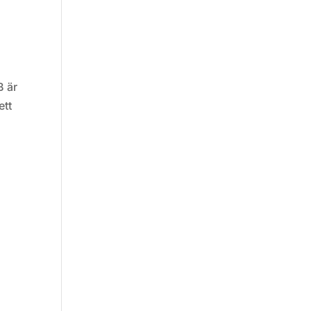
B är
ett