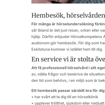
Hembesök, hörselvården
För många är hörselundersökning förkni
så! Ibland är det just resan, orken eller va
hjälp. Därför erbjuder Hörselkompetens A
audionom gör hembesök. För dig som har s
Eskilstuna kommer vi istället hem till dig.
En service vi är stolta ö
Att få professionell hörselvård i sitt e
av, ställa frågor och beskriva de situati
den tid som behövs, i en miljö som är be
Ett hembesök passar särskilt bra för di
• har svårt att ta dig till en hörselklinik
• upplever trötthet, sjukdom eller nedsatt 