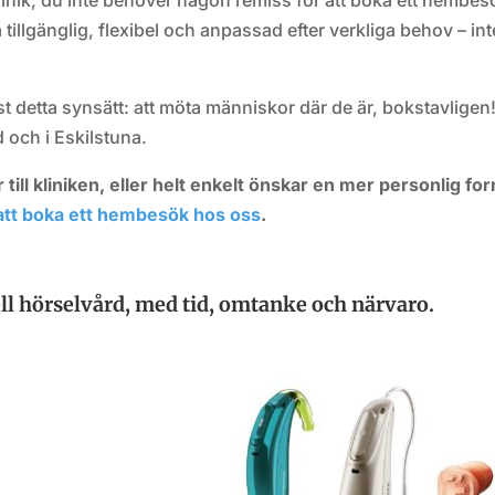
inik, du inte behöver någon remiss för att boka ett hembes
 tillgänglig, flexibel och anpassad efter verkliga behov – int
st detta synsätt: att möta människor där de är, bokstavligen
 och i Eskilstuna.
 till kliniken, eller helt enkelt önskar en mer personlig fo
tt boka ett hembesök hos oss
.
l hörselvård, med tid, omtanke och närvaro.