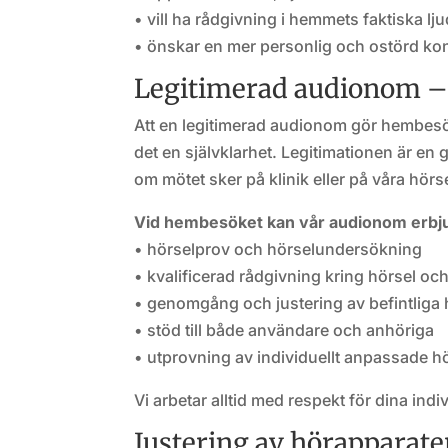
• vill ha rådgivning i hemmets faktiska lju
• önskar en mer personlig och ostörd ko
Legitimerad audionom – 
Att en legitimerad audionom gör hembesök
det en självklarhet. Legitimationen är en
om mötet sker på klinik eller på våra hör
Vid hembesöket kan vår audionom erbj
• hörselprov och hörselundersökning
• kvalificerad rådgivning kring hörsel oc
• genomgång och justering av befintliga
• stöd till både användare och anhöriga
• utprovning av individuellt anpassade h
Vi arbetar alltid med respekt för dina indi
Justering av hörapparate