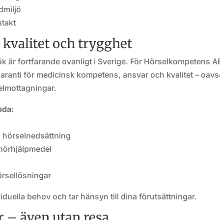
dmiljö
ntakt
kvalitet och trygghet
 är fortfarande ovanligt i Sverige. För Hörselkompetens A
 garanti för medicinsk kompetens, ansvar och kvalitet – oavs
selmottagningar.
uda:
h hörselnedsättning
 hörhjälpmedel
örsellösningar
viduella behov och tar hänsyn till dina förutsättningar.
r – även utan resa