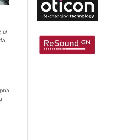
d ut
 få
appna
a