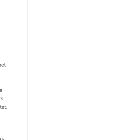
met
ra
vs
tet.