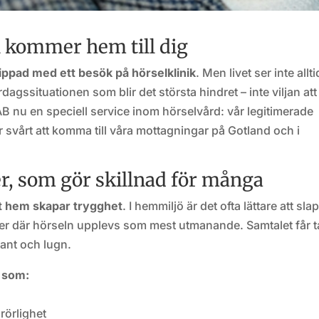
 kommer hem till dig
ppad med ett besök på hörselklinik
. Men livet ser inte allti
rdagssituationen som blir det största hindret – inte viljan att
B nu en speciell service inom hörselvård: vår legitimerade
vårt att komma till våra mottagningar på Gotland och i
ver, som gör skillnad för många
get hem skapar trygghet
. I hemmiljö är det ofta lättare att sl
oner där hörseln upplevs som mest utmanande. Samtalet får t
kant och lugn.
g som:
rörlighet