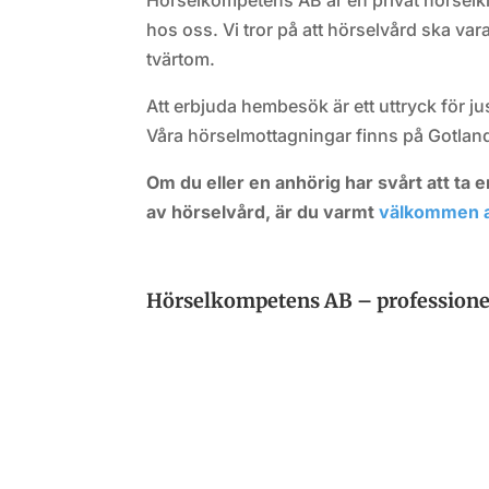
Hörselkompetens AB är en privat hörselkl
hos oss. Vi tror på att hörselvård ska vara
tvärtom.
Att erbjuda hembesök är ett uttryck för ju
Våra hörselmottagningar finns på Gotland
Om du eller en anhörig har svårt att ta er
av hörselvård, är du varmt
välkommen a
Hörselkompetens AB – professionel